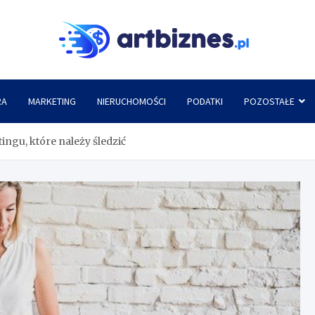
Artbi
RA
MARKETING
NIERUCHOMOŚCI
PODATKI
POZOSTAŁE
ngu, które należy śledzić