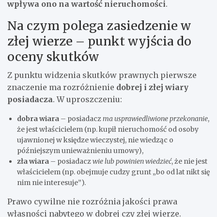
wpływa ono na wartość nieruchomości
.
Na czym polega zasiedzenie w
złej wierze – punkt wyjścia do
oceny skutków
Z punktu widzenia skutków prawnych pierwsze
znaczenie ma rozróżnienie
dobrej i złej wiary
posiadacza
. W uproszczeniu:
dobra wiara
– posiadacz
ma usprawiedliwione przekonanie
,
że jest właścicielem (np. kupił nieruchomość od osoby
ujawnionej w księdze wieczystej, nie wiedząc o
późniejszym unieważnieniu umowy),
zła wiara
– posiadacz
wie lub powinien wiedzieć
, że nie jest
właścicielem (np. obejmuje cudzy grunt „bo od lat nikt się
nim nie interesuje”).
Prawo cywilne nie rozróżnia jakości prawa
własności nabytego w dobrej czy złej wierze.