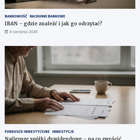
a
d
k
e
BANKOWOŚĆ
RACHUNKI BANKOWE
g
n
o
d
IBAN – gdzie znaleźć i jak go odczytać?
o
o
8 sierpnia 2026
d
w
c
e
z
–
y
n
t
a
a
c
ć
o
?
z
w
r
ó
c
i
ć
u
w
a
FUNDUSZE INWESTYCYJNE
INWESTYCJE
g
Najlepsze spółki dywidendowe – na co zwrócić