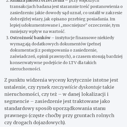
Analiza jakości orzeczenia
– przy większych
transakcjach badana jest starannie treść postanowienia o
zasiedzeniu: jakie dowody sąd uznał, co ustalił w zakresie
dobrej/złej wiary, jak opisano przebieg posiadania. Im
lepiej udokumentowane i „mocniejsze” orzeczenie, tym
mniejszy wpływ na wartość.
Ostrożność banków
– instytucje finansowe niekiedy
wymagają dodatkowych dokumentów (pełnej
dokumentacji z postępowania o zasiedzenie,
zaświadczeń, opinii prawnych), a czasem stosują bardziej
konserwatywne podejście do LTV dla takich
nieruchomości.
Z punktu widzenia wyceny krytycznie istotne jest
ustalenie, czy rynek
rzeczywiście dyskontuje
takie
nieruchomości, czy też – w danej lokalizacji i
segmencie – zasiedzenie jest traktowane jako
standardowy sposób uporządkowania stanu
prawnego (częste choćby przy gruntach rolnych
czy drogach dojazdowych).