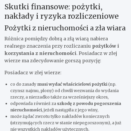
Skutki finansowe: pożytki,
nakłady i ryzyka rozliczeniowe
Pożytki z nieruchomości a zła wiara
Różnica pomiędzy dobrą a złą wiarą nabiera
realnego znaczenia przy rozliczaniu
pożytków i
korzystania z nieruchomości
. Posiadacz w złej
wierze ma zdecydowanie gorszą pozycję:
Posiadacz w złej wierze:
co do zasady
musi wydać właścicielowi pożytki
(np.
czynsz najmu, plony) od chwili wezwania do wydania
rzeczy, a nierzadko także za wcześniejszy okres,
odpowiada również za
szkodę z powodu pogorszenia
nieruchomości
, jeżeli nastąpiła z jego winy,
może żądać zwrotu tylko nakładów koniecznych
(utrzymujących rzecz w stanie niepogorszonym), a już
nie wszystkich nakładów użytecznych.