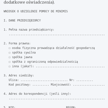
dodatkowe oświadczenia).
WNIOSEK O UDZIELENIE POMOCY DE MINIMIS

I. DANE PRZEDSIĘBIORCY

1. Pełna nazwa przedsiębiorcy:

   ...........................................................
2. Forma prawna:

   ☐ osoba fizyczna prowadząca działalność gospodarczą

   ☐ spółka cywilna

   ☐ spółka jawna

   ☐ spółka z ograniczoną odpowiedzialnością

   ☐ inna (jaka?): ...........................................
3. Adres siedziby:

   Ulica: ............................ Nr: ..........

   Kod pocztowy: .......... Miejscowość: .....................
4. Adres do korespondencji (jeśli inny):

   ...........................................................
5. NIP: ..........................   REGON: ..................