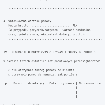
   ...........................................................
   ...........................................................
   ...........................................................
4. Wnioskowana wartość pomocy:

   Kwota brutto: ........................ PLN

   (w przypadku pożyczek/poręczeń – wartość nominalna

   oraz, jeżeli znana, ekwiwalent dotacji brutto):

   ...........................................................
IV. INFORMACJE O DOTYCHCZAS OTRZYMANEJ POMOCY DE MINIMIS

W okresie trzech ostatnich lat podatkowych przedsiębiorstwo:

   ☐ nie otrzymało żadnej pomocy de minimis

   ☐ otrzymało pomoc de minimis, jak poniżej:

Lp. | Podmiot udzielający | Data przyznania | Nr zaświadczenia
    |                     |                 |                 
    |                     |                 |                 
    |                     |                 |                 