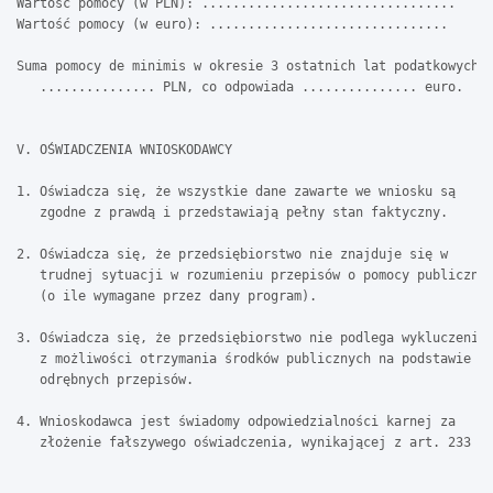
Wartość pomocy (w PLN): .................................

Wartość pomocy (w euro): ...............................

Suma pomocy de minimis w okresie 3 ostatnich lat podatkowych:

   ............... PLN, co odpowiada ............... euro.

V. OŚWIADCZENIA WNIOSKODAWCY

1. Oświadcza się, że wszystkie dane zawarte we wniosku są

   zgodne z prawdą i przedstawiają pełny stan faktyczny.

2. Oświadcza się, że przedsiębiorstwo nie znajduje się w

   trudnej sytuacji w rozumieniu przepisów o pomocy publicznej
   (o ile wymagane przez dany program).

3. Oświadcza się, że przedsiębiorstwo nie podlega wykluczeniu

   z możliwości otrzymania środków publicznych na podstawie

   odrębnych przepisów.

4. Wnioskodawca jest świadomy odpowiedzialności karnej za

   złożenie fałszywego oświadczenia, wynikającej z art. 233 Ko