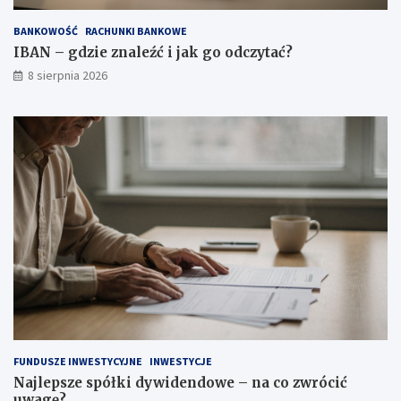
a
d
k
e
BANKOWOŚĆ
RACHUNKI BANKOWE
g
n
o
d
IBAN – gdzie znaleźć i jak go odczytać?
o
o
8 sierpnia 2026
d
w
c
e
z
–
y
n
t
a
a
c
ć
o
?
z
w
r
ó
c
i
ć
u
w
a
FUNDUSZE INWESTYCYJNE
INWESTYCJE
g
Najlepsze spółki dywidendowe – na co zwrócić
ę
uwagę?