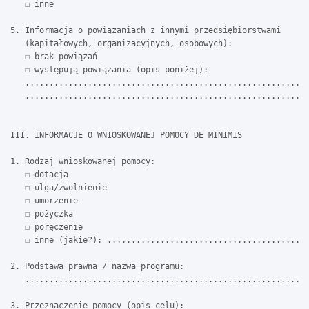
   ☐ inne

5. Informacja o powiązaniach z innymi przedsiębiorstwami

   (kapitałowych, organizacyjnych, osobowych):

   ☐ brak powiązań

   ☐ występują powiązania (opis poniżej):

   ...........................................................
   ...........................................................
III. INFORMACJE O WNIOSKOWANEJ POMOCY DE MINIMIS

1. Rodzaj wnioskowanej pomocy:

   ☐ dotacja

   ☐ ulga/zwolnienie

   ☐ umorzenie

   ☐ pożyczka

   ☐ poręczenie

   ☐ inne (jakie?): ..........................................
2. Podstawa prawna / nazwa programu:

   ...........................................................
3. Przeznaczenie pomocy (opis celu):
