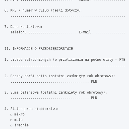
6. KRS / numer w CEIDG (jeśli dotyczy):

   ...........................................................
7. Dane kontaktowe:

   Telefon: ........................ E-mail: .................
II. INFORMACJE O PRZEDSIĘBIORSTWIE

1. Liczba zatrudnionych (w przeliczeniu na pełne etaty – FTE):
   ...........................................................
2. Roczny obrót netto (ostatni zamknięty rok obrotowy):

   ....................................... PLN

3. Suma bilansowa (ostatni zamknięty rok obrotowy):

   ....................................... PLN

4. Status przedsiębiorstwa:

   ☐ mikro

   ☐ małe

   ☐ średnie
