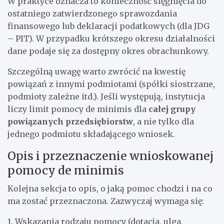
W praktyce oznacza to konieczność sięgnięcia do
ostatniego zatwierdzonego sprawozdania
finansowego lub deklaracji podatkowych (dla JDG
– PIT). W przypadku krótszego okresu działalności
dane podaje się za dostępny okres obrachunkowy.
Szczególną uwagę warto zwrócić na kwestię
powiązań z innymi podmiotami (spółki siostrzane,
podmioty zależne itd.). Jeśli występują, instytucja
liczy limit pomocy de minimis dla
całej grupy
powiązanych przedsiębiorstw
, a nie tylko dla
jednego podmiotu składającego wniosek.
Opis i przeznaczenie wnioskowanej
pomocy de minimis
Kolejna sekcja to opis, o jaką pomoc chodzi i na co
ma zostać przeznaczona. Zazwyczaj wymaga się:
1. Wskazania rodzaju pomocy (dotacja, ulga,