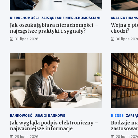
NIERUCHOMOŚCI
ZARZĄDZANIE NIERUCHOMOŚCIAMI
ANALIZA FINAN
Jak oszukują biura nieruchomości –
Wojna o pi
najczęstsze praktyki i sygnały?
chodzi?
31 lipca 2026
30 lipca 202
BANKOWOŚĆ
USŁUGI BANKOWE
BIZNES
ZARZĄD
Jak wygląda podpis elektroniczny –
Rodzaje ma
najważniejsze informacje
zastosowa
29 lipca 2026
28 lipca 202