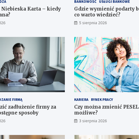
DZA
BANKOWOŚĆ
USŁUGI BANKOWE
 Niebieska Karta – kiedy
Gdzie wymienić podarty 
dana?
co warto wiedzieć?
026
5 sierpnia 2026
ZANIE FIRMĄ
KARIERA
RYNEK PRACY
zić zadłużenie firmy za
Czy można zmienić PESEL 
stępne sposoby
możliwe?
026
3 sierpnia 2026