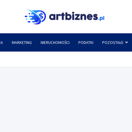
Artbi
RA
MARKETING
NIERUCHOMOŚCI
PODATKI
POZOSTAŁE