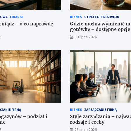
SOWA
FINANSE
BIZNES
STRATEGIE ROZWOJU
eniądz – o co naprawdę
Gdzie można wymienić m
gotówkę – dostępne opcje 
6
30 lipca 2026
ZANIE FIRMĄ
BIZNES
ZARZĄDZANIE FIRMĄ
gazynów – podział i
Style zarządzania – najwa
nie
rodzaje i cechy
6
28 lipca 2026