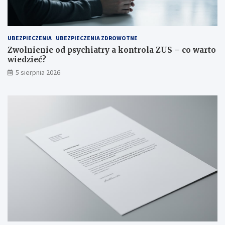
y
a
g
r
l
t
ą
o
UBEZPIECZENIA
UBEZPIECZENIA ZDROWOTNE
d
w
Zwolnienie od psychiatry a kontrola ZUS – co warto
a
i
wiedzieć?
?
e
5 sierpnia 2026
d
z
i
e
ć
?