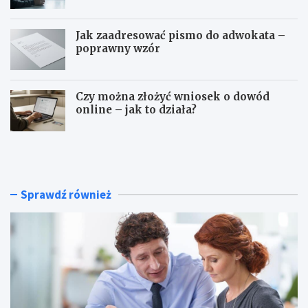
Jak zaadresować pismo do adwokata –
poprawny wzór
Czy można złożyć wniosek o dowód
online – jak to działa?
C
Z
z
w
y
o
u
l
m
n
Sprawdź również
o
i
w
e
a
n
z
i
l
e
e
o
c
d
e
p
n
s