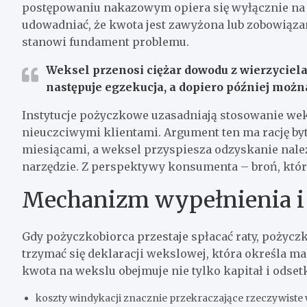
postępowaniu nakazowym opiera się wyłącznie na 
udowadniać, że kwota jest zawyżona lub zobowiąza
stanowi fundament problemu.
Weksel przenosi ciężar dowodu z wierzyciela
następuje egzekucja, a dopiero później można
Instytucje pożyczkowe uzasadniają stosowanie wek
nieuczciwymi klientami. Argument ten ma rację b
miesiącami, a weksel przyspiesza odzyskanie nale
narzędzie. Z perspektywy konsumenta – broń, któr
Mechanizm wypełnienia i r
Gdy pożyczkobiorca przestaje spłacać raty, pożyc
trzymać się deklaracji wekslowej, która określa m
kwota na wekslu obejmuje nie tylko kapitał i odse
koszty windykacji znacznie przekraczające rzeczywiste