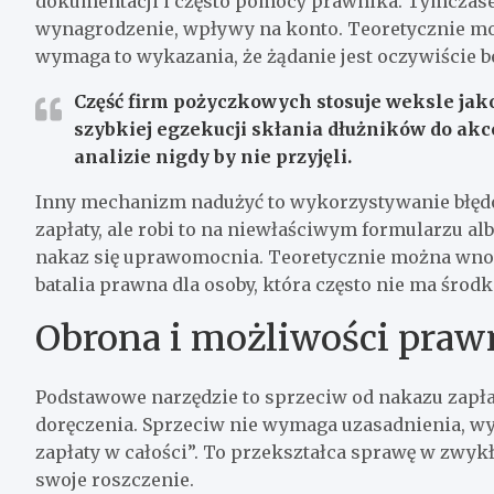
dokumentacji i często pomocy prawnika. Tymczase
wynagrodzenie, wpływy na konto. Teoretycznie mo
wymaga to wykazania, że żądanie jest oczywiście b
Część firm pożyczkowych stosuje weksle jako
szybkiej egzekucji skłania dłużników do ak
analizie nigdy by nie przyjęli.
Inny mechanizm nadużyć to wykorzystywanie błęd
zapłaty, ale robi to na niewłaściwym formularzu a
nakaz się uprawomocnia. Teoretycznie można wnos
batalia prawna dla osoby, która często nie ma śro
Obrona i możliwości praw
Podstawowe narzędzie to sprzeciw od nakazu zapła
doręczenia. Sprzeciw nie wymaga uzasadnienia, w
zapłaty w całości”. To przekształca sprawę w zwy
swoje roszczenie.