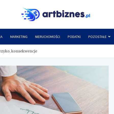
Artbi
RA
MARKETING
NIERUCHOMOŚCI
PODATKI
POZOSTAŁE
ryzyko, konsekwencje