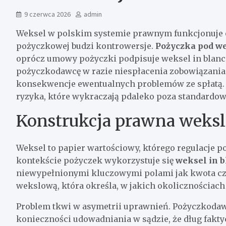
9 czerwca 2026
admin
Weksel w polskim systemie prawnym funkcjonuje od
pożyczkowej budzi kontrowersje.
Pożyczka pod w
oprócz umowy pożyczki podpisuje weksel in blanc
pożyczkodawcę w razie niespłacenia zobowiązania.
konsekwencje ewentualnych problemów ze spłatą. C
ryzyka, które wykraczają pdaleko poza standardo
Konstrukcja prawna weksl
Weksel to papier wartościowy, którego regulacje p
kontekście pożyczek wykorzystuje się
weksel in 
niewypełnionymi kluczowymi polami jak kwota czy 
wekslową, która określa, w jakich okolicznościac
Problem tkwi w asymetrii uprawnień. Pożyczkodaw
konieczności udowadniania w sądzie, że dług faktyc