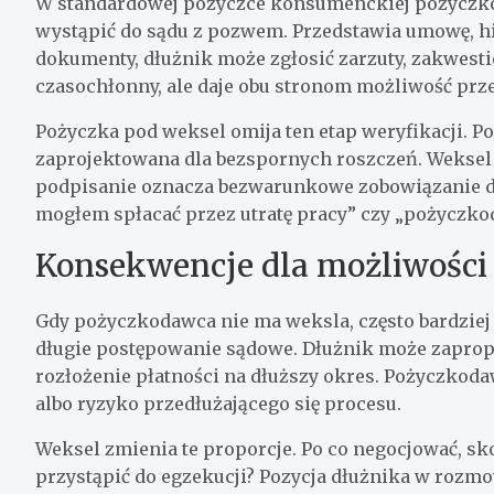
W standardowej pożyczce konsumenckiej pożyczko
wystąpić do sądu z pozwem. Przedstawia umowę, hist
dokumenty, dłużnik może zgłosić zarzuty, zakwesti
czasochłonny, ale daje obu stronom możliwość pr
Pożyczka pod weksel omija ten etap weryfikacji. 
zaprojektowana dla bezspornych roszczeń. Weksel
podpisanie oznacza bezwarunkowe zobowiązanie do 
mogłem spłacać przez utratę pracy” czy „pożyczko
Konsekwencje dla możliwości 
Gdy pożyczkodawca nie ma weksla, często bardziej
długie postępowanie sądowe. Dłużnik może zapropo
rozłożenie płatności na dłuższy okres. Pożyczkoda
albo ryzyko przedłużającego się procesu.
Weksel zmienia te proporcje. Po co negocjować, s
przystąpić do egzekucji? Pozycja dłużnika w rozmo