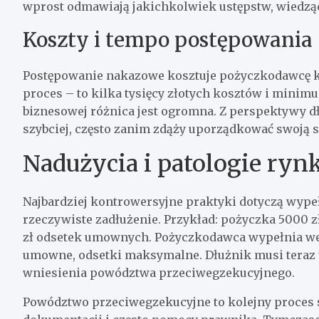
wprost odmawiają jakichkolwiek ustępstw, wiedząc
Koszty i tempo postępowania
Postępowanie nakazowe kosztuje pożyczkodawcę kil
proces – to kilka tysięcy złotych kosztów i minim
biznesowej różnica jest ogromna. Z perspektywy d
szybciej, często zanim zdąży uporządkować swoją s
Nadużycia i patologie ry
Najbardziej kontrowersyjne praktyki dotyczą wyp
rzeczywiste zadłużenie. Przykład: pożyczka 5000 zł
zł odsetek umownych. Pożyczkodawca wypełnia weks
umowne, odsetki maksymalne. Dłużnik musi teraz 
wniesienia powództwa przeciwegzekucyjnego.
Powództwo przeciwegzekucyjne to kolejny proces s