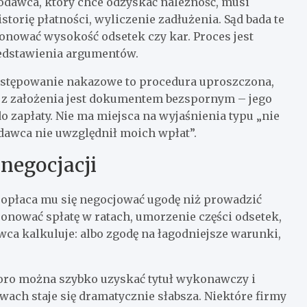
dawca, który chce odzyskać należność, musi
orię płatności, wyliczenie zadłużenia. Sąd bada te
onować wysokość odsetek czy kar. Proces jest
zedstawienia argumentów.
Postępowanie nakazowe to procedura uproszczona,
 z założenia jest dokumentem bezspornym – jego
zapłaty. Nie ma miejsca na wyjaśnienia typu „nie
dawca nie uwzględnił moich wpłat”.
negocjacji
 opłaca mu się negocjować ugodę niż prowadzić
nować spłatę w ratach, umorzenie części odsetek,
wca kalkuluje: albo zgodę na łagodniejsze warunki,
koro można szybko uzyskać tytuł wykonawczy i
wach staje się dramatycznie słabsza. Niektóre firmy