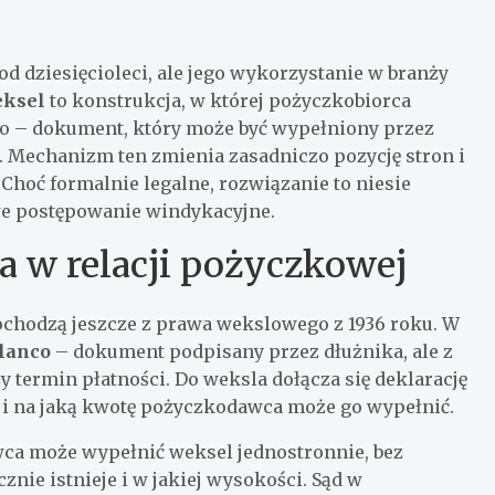
 dziesięcioleci, ale jego wykorzystanie w branży
eksel
to konstrukcja, w której pożyczkobiorca
o – dokument, który może być wypełniony przez
 Mechanizm ten zmienia zasadniczo pozycję stron i
hoć formalnie legalne, rozwiązanie to niesie
we postępowanie windykacyjne.
a w relacji pożyczkowej
ochodzą jeszcze z prawa wekslowego z 1936 roku. W
blanco
– dokument podpisany przez dłużnika, ale z
termin płatności. Do weksla dołącza się deklarację
h i na jaką kwotę pożyczkodawca może go wypełnić.
ca może wypełnić weksel jednostronnie, bez
znie istnieje i w jakiej wysokości. Sąd w