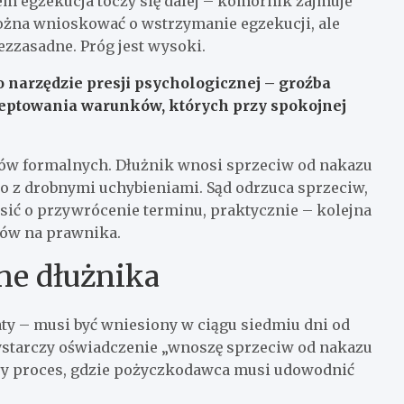
m egzekucja toczy się dalej – komornik zajmuje
żna wnioskować o wstrzymanie egzekucji, ale
ezzasadne. Próg jest wysoki.
 narzędzie presji psychologicznej – groźba
ceptowania warunków, których przy spokojnej
ów formalnych. Dłużnik wnosi sprzeciw od nakazu
lbo z drobnymi uchybieniami. Sąd odrzuca sprzeciw,
ić o przywrócenie terminu, praktycznie – kolejna
dków na prawnika.
ne dłużnika
ty – musi być wniesiony w ciągu siedmiu dni od
ystarczy oświadczenie „wnoszę sprzeciw od nakazu
kły proces, gdzie pożyczkodawca musi udowodnić