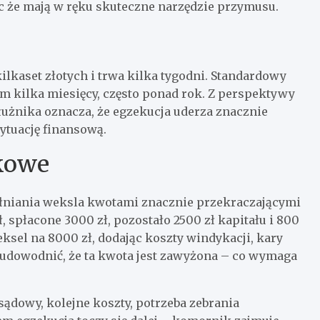
 że mają w ręku skuteczne narzędzie przymusu.
kaset złotych i trwa kilka tygodni. Standardowy
um kilka miesięcy, często ponad rok. Z perspektywy
łużnika oznacza, że egzekucja uderza znacznie
ytuację finansową.
nkowe
ełniania weksla kwotami znacznie przekraczającymi
, spłacone 3000 zł, pozostało 2500 zł kapitału i 800
el na 8000 zł, dodając koszty windykacji, kary
udowodnić, że ta kwota jest zawyżona – co wymaga
ądowy, kolejne koszty, potrzeba zebrania