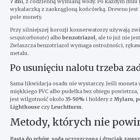
7 dni
, z codzienną wymianą wody. Po każdym dniu 
wykałaczką z zaokrągloną końcówką. Drewno jest m
pole monety.
Przy silniejszej korozji konserwatorzy używają zw
sesquicarbonate
) albo
benzotriazol
, ale to już nie 
Zwłaszcza benzotriazol wymaga ostrożności, rękaw
metalu.
Po usunięciu nalotu trzeba z
Sama likwidacja osadu nie wystarczy. Jeśli moneta 
miękkiego PVC albo pudełka bez obiegu powietrza, 
jest wilgotność około
35-50%
i holdery z
Mylaru
,
p
Lighthouse
czy
Leuchtturm
.
Metody, których nie powi
Pasta do zębów, soda oczyszczona i druciak zawsz