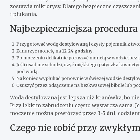
zostawia mikrorysy. Dlatego bezpieczne czyszczeni
i płukania.
Najbezpieczniejsza procedura
Przygotować
wodę destylowaną
i czysty pojemnik z two
Zanurzyć monetę na
12-24 godziny
.
Po moczeniu delikatnie poruszyć monetą w wodzie, bez p
Jeśli osad nie schodzi, użyć miękkiego patyczka kosmet
pod wodą.
Na koniec wypłukać ponownie w świeżej wodzie destylo
Osuszyć przez odsączenie na bezkwasowej bibule lub poz
Woda destylowana jest lepsza niż kranówka, bo ni
Przy lekkim zabrudzeniu często wystarcza sama. J
moczenie można powtórzyć przez
3-5 dni
, codzien
Czego nie robić przy zwykły