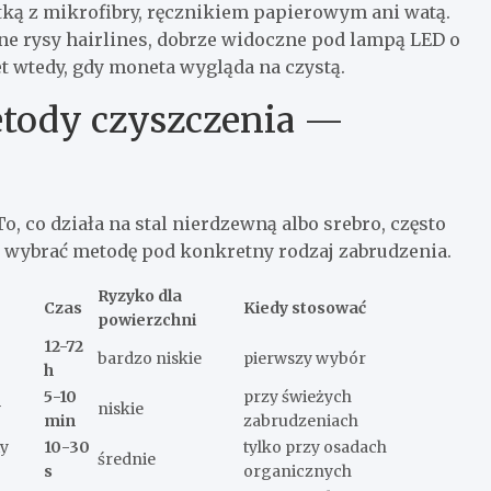
ką z mikrofibry, ręcznikiem papierowym ani watą.
ne rysy hairlines, dobrze widoczne pod lampą LED o
t wtedy, gdy moneta wygląda na czystą.
etody czyszczenia —
o, co działa na stal nierdzewną albo srebro, często
j wybrać metodę pod konkretny rodzaj zabrudzenia.
Ryzyko dla
Czas
Kiedy stosować
powierzchni
12-72
bardzo niskie
pierwszy wybór
h
5-10
przy świeżych
w
niskie
min
zabrudzeniach
ty
10-30
tylko przy osadach
średnie
s
organicznych