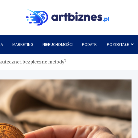
Artbi
RA
MARKETING
NIERUCHOMOŚCI
PODATKI
POZOSTAŁE
skuteczne i bezpieczne metody?