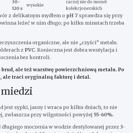
30-
raczej nie do monet
wysokie
120 s
kolekcjonerskich
twór z delikatnym mydłem o
pH 7
sprawdza się przy
owinna leżeć w nim długo; po kilku minutach trzeba
czyszczenia organiczne, ale nie „czyści” metalu.
olderach z
PVC
. Konieczna jest dobra wentylacja i
oczenia bez kontroli.
o brud, ale też warstwę powierzchniową metalu.
Po
ale traci oryginalną fakturę i detal.
 miedzi
d jest sypki, jasny i wraca po kilku dniach, to nie
lej, zwłaszcza przy wilgotności powyżej
55-60%
.
 długiego moczenia w wodzie destylowanej przez
3-