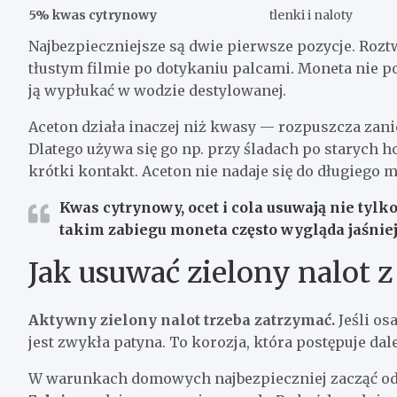
5% kwas cytrynowy
tlenki i naloty
Najbezpieczniejsze są dwie pierwsze pozycje. Roz
tłustym filmie po dotykaniu palcami. Moneta nie p
ją wypłukać w wodzie destylowanej.
Aceton działa inaczej niż kwasy — rozpuszcza zanie
Dlatego używa się go np. przy śladach po starych h
krótki kontakt. Aceton nie nadaje się do długiego m
Kwas cytrynowy, ocet i cola usuwają nie tylk
takim zabiegu moneta często wygląda jaśniej, 
Jak usuwać zielony nalot z
Aktywny zielony nalot trzeba zatrzymać.
Jeśli osa
jest zwykła patyna. To korozja, która postępuje da
W warunkach domowych najbezpieczniej zacząć od