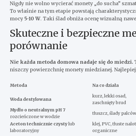
Nigdy nie wolno wycierać monety „do sucha” szmat
To właśnie na tym etapie powstają charakterystycz
mocy
5-10 W
. Taki ślad obniża ocenę wizualną nawe
Skuteczne i bezpieczne m
porównanie
Nie każda metoda domowa nadaje się do miedzi.
T
niszczy powierzchnię monety miedzianej. Najlepie
Metoda
Na co działa
kurz, lekki osad,
Woda destylowana
zaschnięty brud
Mydło o neutralnym pH 7
tłuszcz, ślady palcó
rozcieńczone w wodzie
Aceton technicznie czysty
lub
klej, PVC, tłuste nalo
laboratoryjny
organiczne