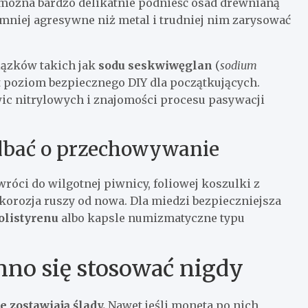
można bardzo delikatnie podnieść osad drewnianą
niej agresywne niż metal i trudniej nim zarysować
iązków takich jak
sodu seskwiwęglan
(
sodium
jest poziom bezpiecznego DIY dla początkujących.
ic nitrylowych i znajomości procesu pasywacji
adbać o przechowywanie
wróci do wilgotnej piwnicy, foliowej koszulki z
korozja ruszy od nowa. Dla miedzi bezpieczniejsza
olistyrenu
albo kapsle numizmatyczne typu
nno się stosować nigdy
e zostawiają ślady.
Nawet jeśli moneta po nich