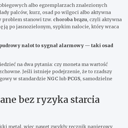
 obiegowych albo egzemplarzach znalezionych
ślady palców, kurz, osad po wilgoci albo aktywna
y problem stanowi tzw.
choroba brązu
, czyli aktywna
ę ją po jasnozielonym, sypkim nalocie, który wraca
 pudrowy nalot to sygnał alarmowy — taki osad
edzieć na dwa pytania: czy moneta ma wartość
chowne. Jeśli istnieje podejrzenie, że to rzadszy
ngowy w standardzie
NGC
lub
PCGS
, samodzielne
ane bez ryzyka starcia
ki metal, więc nawet zwykły ręcznik papierowy