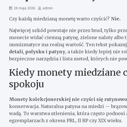
28 maja 2026
admin
Czy każdą miedzianą monetę warto czyścić?
Nie.
Najwięcej szkód powstaje nie przez brud, tylko prz
monecie widać ciemną patynę, zielone naloty albo t
numizmatyce ma realną wartość. Ten tekst pokazuj
detali, połysku i patyny
, a także kiedy lepiej nie 
bezpieczne narzędzia i lista metod, których nie po
Kiedy monety miedziane cz
spokoju
Monety kolekcjonerskiej nie czyści się rutynowo
konserwacja. Naturalna patyna na miedzi — brązow
wadą. To warstwa utlenienia, która często podnosi
egzemplarzach z okresu PRL, II RP czy XIX wieku.