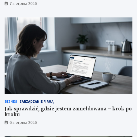
7 sierpnia 2026
d
r
a
y
r
z
e
y
k
k
a
BIZNES
ZARZĄDZANIE FIRMĄ
Jak sprawdzić, gdzie jestem zameldowana – krok po
kroku
6 sierpnia 2026