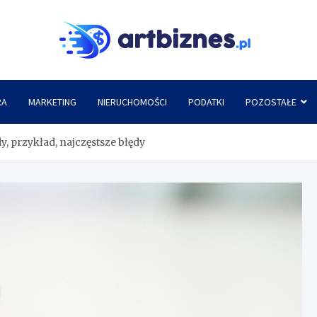
Artbi
RA
MARKETING
NIERUCHOMOŚCI
PODATKI
POZOSTAŁE
y, przykład, najczęstsze błędy