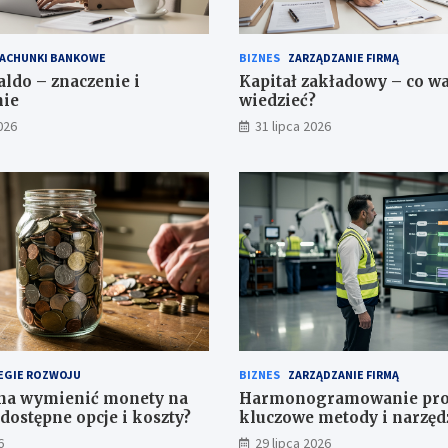
ACHUNKI BANKOWE
BIZNES
ZARZĄDZANIE FIRMĄ
saldo – znaczenie i
Kapitał zakładowy – co w
nie
wiedzieć?
026
31 lipca 2026
EGIE ROZWOJU
BIZNES
ZARZĄDZANIE FIRMĄ
na wymienić monety na
Harmonogramowanie pro
dostępne opcje i koszty?
kluczowe metody i narzęd
6
29 lipca 2026