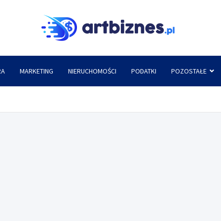
Artbi
RA
MARKETING
NIERUCHOMOŚCI
PODATKI
POZOSTAŁE