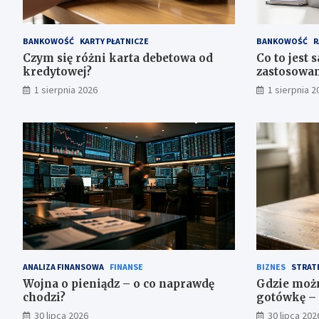
BANKOWOŚĆ
KARTY PŁATNICZE
BANKOWOŚĆ
R
Czym się różni karta debetowa od
Co to jest 
kredytowej?
zastosowa
1 sierpnia 2026
1 sierpnia 2
ANALIZA FINANSOWA
FINANSE
BIZNES
STRAT
Wojna o pieniądz – o co naprawdę
Gdzie moż
chodzi?
gotówkę – 
30 lipca 2026
30 lipca 202