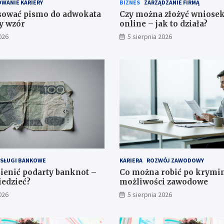
WANIE KARIERY
BIZNES
ZARZĄDZANIE FIRMĄ
sować pismo do adwokata
Czy można złożyć wniose
y wzór
online – jak to działa?
026
5 sierpnia 2026
SŁUGI BANKOWE
KARIERA
ROZWÓJ ZAWODOWY
enić podarty banknot –
Co można robić po krymin
iedzieć?
możliwości zawodowe
026
5 sierpnia 2026